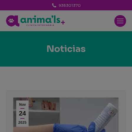
938301370
Noticias
Nov
24
2025