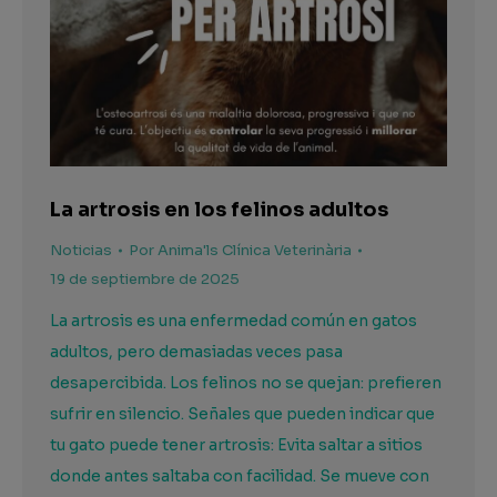
La artrosis en los felinos adultos
Noticias
Por
Anima'ls Clínica Veterinària
19 de septiembre de 2025
La artrosis es una enfermedad común en gatos
adultos, pero demasiadas veces pasa
desapercibida. Los felinos no se quejan: prefieren
sufrir en silencio. Señales que pueden indicar que
tu gato puede tener artrosis: Evita saltar a sitios
donde antes saltaba con facilidad. Se mueve con