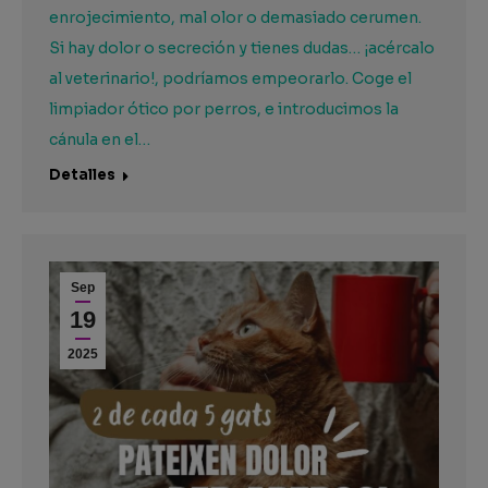
enrojecimiento, mal olor o demasiado cerumen.
Si hay dolor o secreción y tienes dudas… ¡acércalo
al veterinario!, podríamos empeorarlo. Coge el
limpiador ótico por perros, e introducimos la
cánula en el…
Detalles
Sep
19
2025