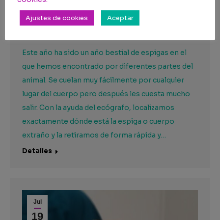
¡Detectamos i extraemos… sin cirugía!
Ajustes de cookies
Aceptar
Noticias
Por
Anima'ls Clínica Veterinària
8 de agosto de 2025
Este año ha sido un año bestial de espigas en el
que hemos encontrado por diferentes partes del
animal. Se cuelan muy fácilmente por cualquier
lugar del cuerpo pero después les cuesta mucho
salir. Con la ayuda del ecógrafo, localizamos
exactamente dónde está la espiga o cuerpo
extraño y la retiramos de forma rápida y…
Detalles
Jul
19