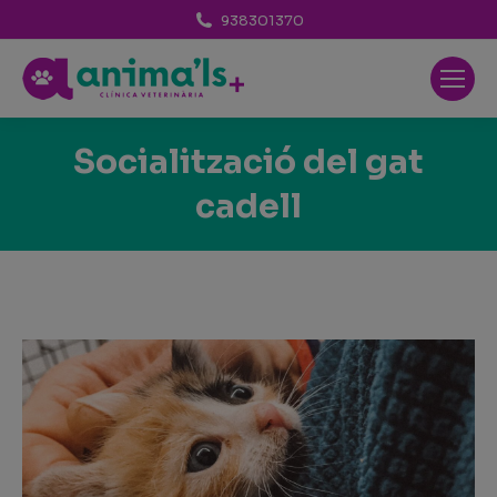
938301370
Socialització del gat
cadell