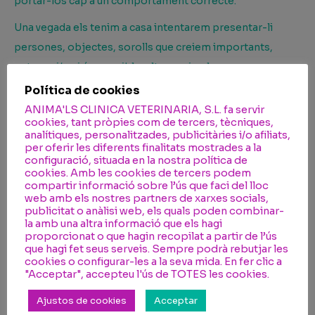
portar-los cap a un comportament correcte.
Una vegada els tenim a casa intentarem presentar-li
persones, objectes, sorolls que creiem importants,
entorns i/o si és possible, altres animals, sempre
garantint experiències positives. Tot ha de ser de manera
Política de cookies
positiva.
ANIMA'LS CLINICA VETERINARIA, S.L. fa servir
cookies, tant pròpies com de tercers, tècniques,
analítiques, personalitzades, publicitàries i/o afiliats,
per oferir les diferents finalitats mostrades a la
configuració, situada en la nostra política de
Per
Anima'ls Clínica Veterinària
21/04/2021
cookies. Amb les cookies de tercers podem
compartir informació sobre l’ús que faci del lloc
web amb els nostres partners de xarxes socials,
publicitat o anàlisi web, els quals poden combinar-
Comparteix la publicació
la amb una altra informació que els hagi
proporcionat o que hagin recopilat a partir de l’ús
que hagi fet seus serveis. Sempre podrà rebutjar les
Share
Share
Share
Share
Share
cookies o configurar-les a la seva mida. En fer clic a
on
on
on
on
on
"Acceptar", accepteu l'ús de TOTES les cookies.
Facebook
X
Pinterest
LinkedIn
WhatsApp
Ajustos de cookies
Acceptar
Post