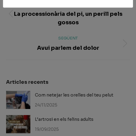
ANTERIOR
navigation
La processionària del pi, un perill pels
Article
gossos
arterior:
SEGÜENT
Avui parlem del dolor
Article
següent:
Articles recents
Com netejar les orelles del teu pelut
24/11/2025
L’artrosi en els felins adults
19/09/2025