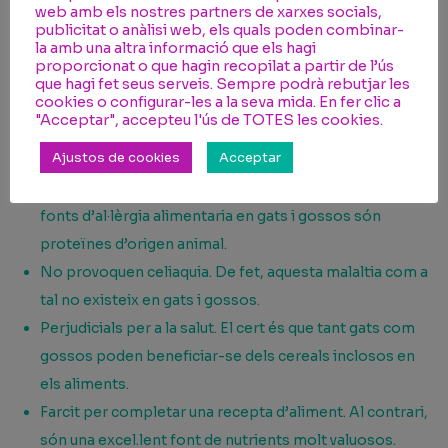
Són una excel·lent font d’energia i molt rica en
web amb els nostres partners de xarxes socials,
nutrients: aminoàcids, vitamines, minerals, hidrats de
publicitat o anàlisi web, els quals poden combinar-
la amb una altra informació que els hagi
carboni, fibra i àcids grassos.
proporcionat o que hagin recopilat a partir de l’ús
que hagi fet seus serveis. Sempre podrà rebutjar les
Principals cereals utilitzats: arròs, blat, blat de moro,
cookies o configurar-les a la seva mida. En fer clic a
civada.
"Acceptar", accepteu l'ús de TOTES les cookies.
I què NO són els cereals?
Ajustos de cookies
Acceptar
Font d’al·lèrgies: són molt freqüents. Les principals
fonts d’al·lèrgia alimentaria en gats i gossos són
proteïnes d’origen animal.
No provoquen celiaquia. De fet, aquesta malaltia com a
tal no existeix en gats i gossos.
Perjudicials per a la salut. El cert és que tant gats com
gossos poden beneficiar-se dels cereals inclosos en
els aliments.
Farcit per completar una recepta d’aliment. Al contrari,
són una excel.lent font de nutrients molt valuosos.