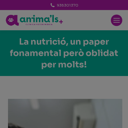
938301370
La nutrició, un paper
fonamental però oblidat
per molts!