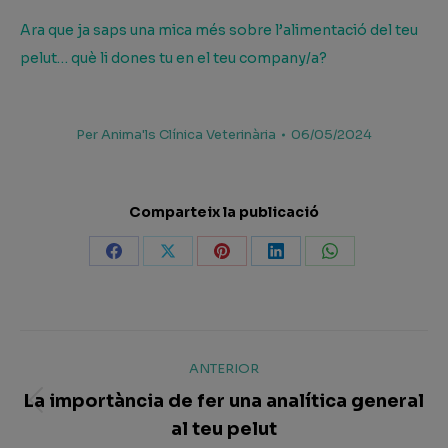
Ara que ja saps una mica més sobre l’alimentació del teu
pelut… què li dones tu en el teu company/a?
Per
Anima'ls Clínica Veterinària
06/05/2024
Comparteix la publicació
Share
Share
Share
Share
Share
on
on
on
on
on
Facebook
X
Pinterest
LinkedIn
WhatsApp
Post
ANTERIOR
navigation
La importància de fer una analítica general
Article
al teu pelut
arterior: