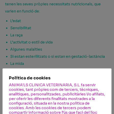
tenen les seves pròpies necessitats nutricionals, que
varien en funció de:
L’edat
Sensibilitat
La raça
L’activitat o estil de vida
Algunes malalties
Si estan esterilitzats o si estan en gestació-lactància
La mida
I la pregunta que tant tenim a consulta… Els cereals, amics
Política de cookies
o enemics?
ANIMA'LS CLINICA VETERINARIA, S.L. fa servir
cookies, tant pròpies com de tercers, tècniques,
Doncs sense cap mena de dubte, amic.
analítiques, personalitzades, publicitàries i/o afiliats,
per oferir les diferents finalitats mostrades a la
Ajuden a proporcionar una nutrició completa i
configuració, situada en la nostra política de
equilibrada.
cookies. Amb les cookies de tercers podem
compartir informació sobre l’ús que faci del lloc