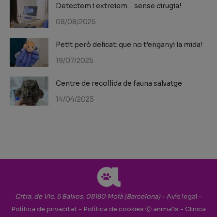
Detectem i extreiem… sense cirugia!
08/08/2025
Petit però delicat: que no t’enganyi la mida!
19/07/2025
Centre de recollida de fauna salvatge
14/04/2025
Crtra. de Vic, 5 Baixos. 08180 Moià (Barcelona)
-
Avís legal
-
Política de privacitat
-
Política de cookies
Ⓒ anima'ls - Clinica