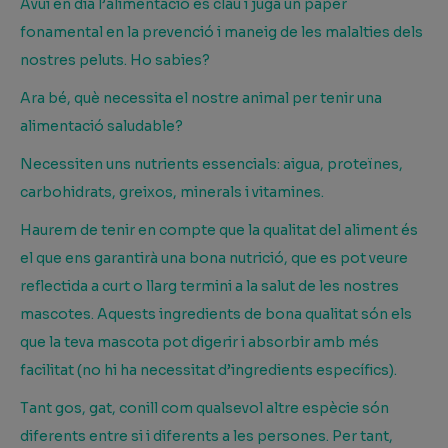
Avui en dia l’alimentació és clau i juga un paper
fonamental en la prevenció i maneig de les malalties dels
nostres peluts. Ho sabies?
Ara bé, què necessita el nostre animal per tenir una
alimentació saludable?
Necessiten uns nutrients essencials: aigua, proteïnes,
carbohidrats, greixos, minerals i vitamines.
Haurem de tenir en compte que la qualitat del aliment és
el que ens garantirà una bona nutrició, que es pot veure
reflectida a curt o llarg termini a la salut de les nostres
mascotes. Aquests ingredients de bona qualitat són els
que la teva mascota pot digerir i absorbir amb més
facilitat (no hi ha necessitat d’ingredients específics).
Tant gos, gat, conill com qualsevol altre espècie són
diferents entre si i diferents a les persones. Per tant,